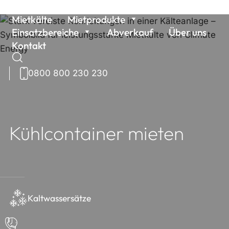
Weiter
Mietkälte
Mietprodukte
zum
Einsatzbereiche
Abverkauf
Über uns
Inhalt
Kontakt
0800 800 230 230
Suchen
nach:
Kühlcontainer mieten
Kaltwassersätze