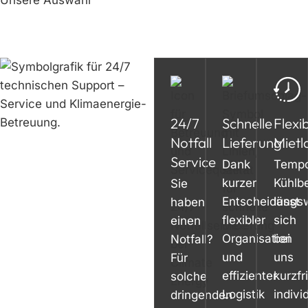
24/7
Schnelle
Flexi
Notfall
Lieferung
Mietl
Service
Dank
Tempo
kurzer
Kühlb
Sie
Entscheidungs
lässt
haben
flexibler
sich
einen
Organisation
bei
Notfall?
und
uns
Für
effizienter
kurzfri
solche
Logistik
indivi
dringenden