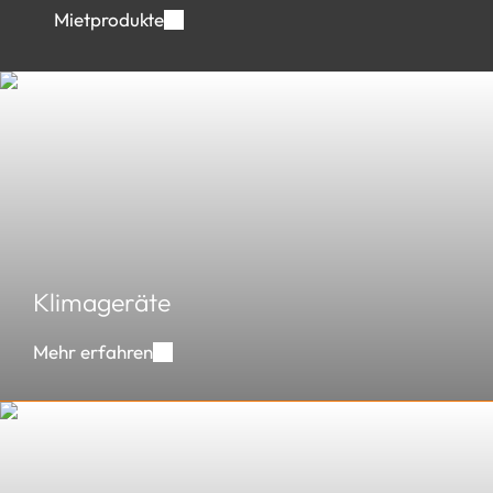
Mietprodukte
Klimageräte
Klimageräte
Mehr erfahren
Kaltwassersätze