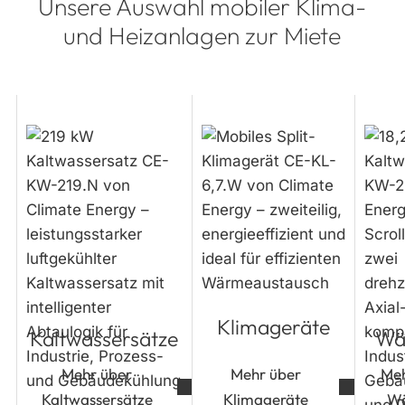
Unsere Auswahl mobiler Klima-
und Heizanlagen zur Miete
Kaltwassersätze
Klimageräte
Mobile
Wärme
Klimageräte
Kaltwassersätze
Wä
Mehr über
Mehr über
Meh
Kaltwassersätze
Klimageräte
W