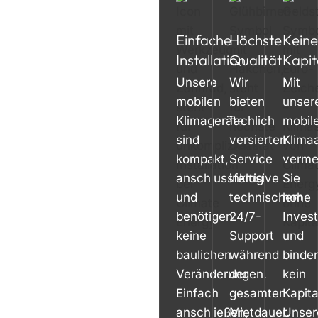
Einfache
Höchste
Keine
Installation
Qualität
Kapit
Unsere
Wir
Mit
mobilen
bieten
unser
Klimageräte
fachlich
mobil
sind
versierten
Klima
kompakt,
Service
verme
anschlussfertig
inklusive
Sie
und
technischem
hohe
benötigen
24/7-
Invest
keine
Support
und
baulichen
während
binde
Veränderungen.
der
kein
Einfach
gesamten
Kapita
anschließen,
Mietdauer.
Unser