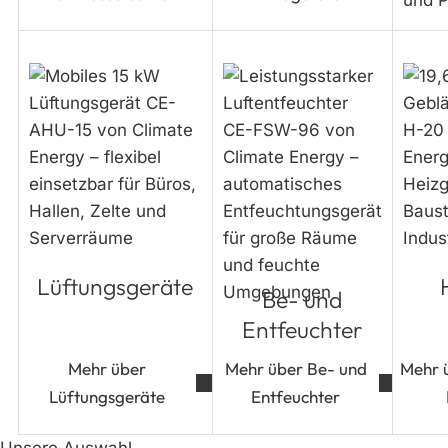
Lüftungsgeräte
Be-
Heizge
und
/
Entfeuchter
Heizmo
Lüftungsgeräte
Be- und
Entfeuchter
Mehr über
Mehr über Be- und
Mehr 
Lüftungsgeräte
Entfeuchter
Unsere Auswahl