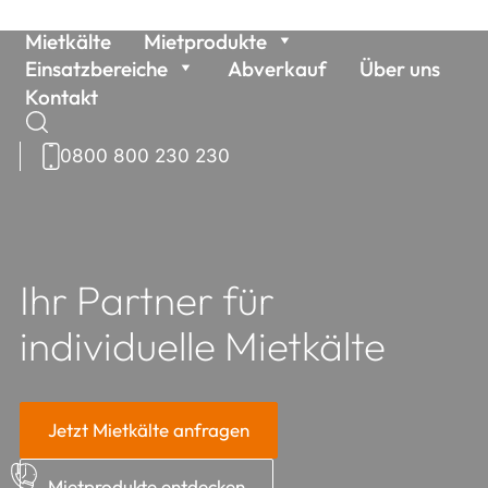
Weiter
Mietkälte
Mietprodukte
zum
Einsatzbereiche
Abverkauf
Über uns
Inhalt
Kontakt
0800 800 230 230
Suchen
nach:
Ihr Partner für
individuelle Mietkälte
Jetzt Mietkälte anfragen
Mietprodukte entdecken