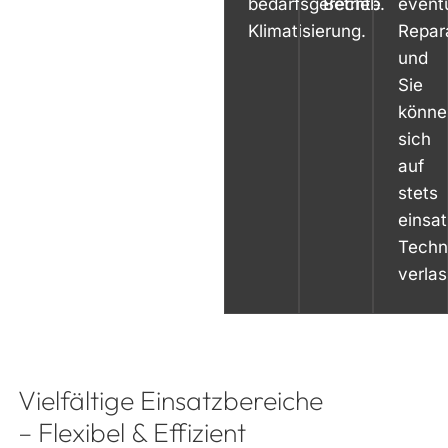
bedarfsgerechte
Betrieb.
eventu
Klimatisierung.
Repar
und
Sie
könne
sich
auf
stets
einsat
Techn
verlas
Vielfältige Einsatzbereiche
– Flexibel & Effizient