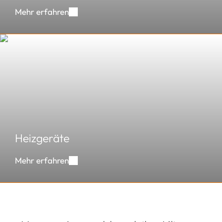
Mehr erfahren
Heizgeräte
/
Heizmobile
Heizgeräte
Mehr erfahren