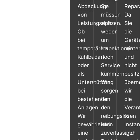
Abdeckung
Sie
Repar
von
müssen
Da
Leistungsspitzen.
sich
Sie
Ob
weder
die
bei
um
Gerät
temporärem
Inspektionen
miete
Kühlbedarf
noch
und
oder
Service
nicht
als
kümmern.
besitz
Unterstützung
Wir
über
bei
sorgen
wir
bestehenden
für
die
Anlagen.
den
Veran
Wir
reibungslosen
für
gewährleisten
und
Insta
eine
zuverlässigen
und