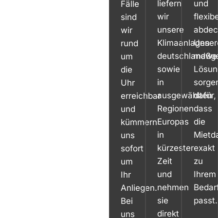
liefern
und
Fälle
wir
flexibe
sind
unsere
abdec
wir
Klimaanlagen
Unser
rund
deutschlandwei
maßge
um
sowie
Lösun
die
in
sorge
Uhr
ausgewählten
dafür,
erreichbar
Regionen
dass
und
Europas
die
kümmern
in
Mietd
uns
kürzester
exakt
sofort
Zeit
zu
um
und
Ihrem
Ihr
nehmen
Bedar
Anliegen.
sie
passt.
Bei
direkt
uns