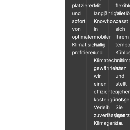
platzieren
Mit
flexibl
und
langjährigem
Mietl
sofort
Knowhow
passt
von
in
sich
optimaler
mobiler
Ihrem
Klimatisierung
Kälte
tempo
profitieren.
und
Kühlb
Klimatechnik
optim
gewährleisten
an
wir
und
einen
stellt
effizienten,
sicher
kostengünstige
dass
Verleih
Sie
zuverlässiger
jederz
Klimageräte.
die