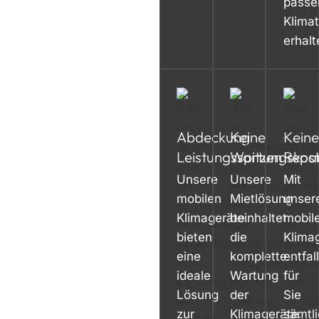
passe
Klimat
erhalt
Abdeckung
Keine
Keine
Leistungsspitzen
Wartungskos
Repa
Unsere
Unsere
Mit
mobilen
Mietlösung
unser
Klimageräte
beinhaltet
mobil
bieten
die
Klima
eine
komplette
entfal
ideale
Wartung
für
Lösung
der
Sie
zur
Klimageräte.
sämtl