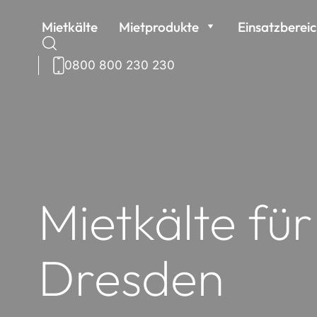
Weiter
Mietkälte
Mietprodukte
Einsatzberei
zum
Inhalt
0800 800 230 230
Suchen
nach:
Mietkälte für
Dresden