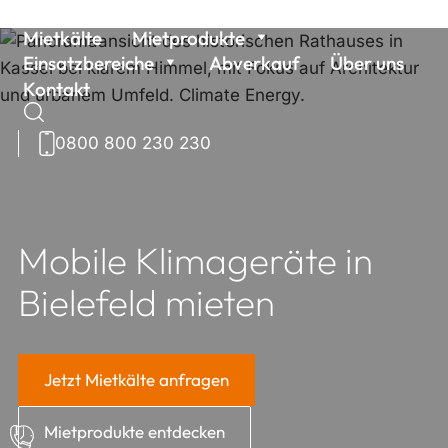
Weiter
Mietkälte
Mietprodukte
zum
Einsatzbereiche
Abverkauf
Über uns
Inhalt
Kontakt
0800 800 230 230
Suchen
nach:
Mobile Klimageräte in
Bielefeld mieten
Jetzt Mietkälte anfragen
Mietprodukte entdecken