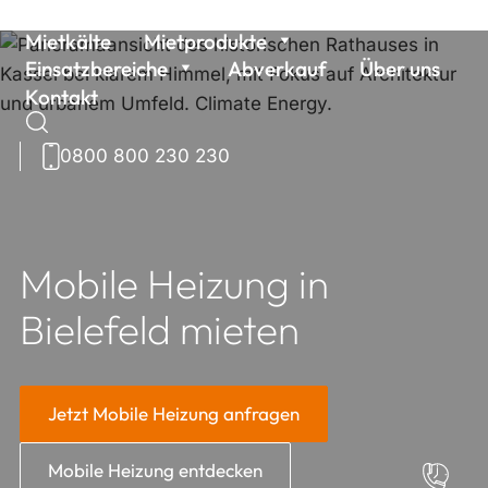
Weiter
Mietkälte
Mietprodukte
zum
Einsatzbereiche
Abverkauf
Über uns
Inhalt
Kontakt
0800 800 230 230
Suchen
nach:
Mobile Heizung in
Bielefeld mieten
Jetzt Mobile Heizung anfragen
Mobile Heizung entdecken