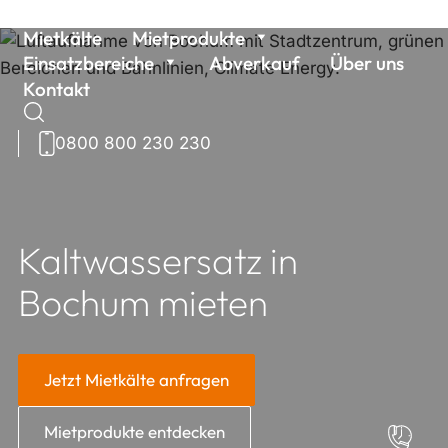
Weiter
Mietkälte
Mietprodukte
zum
Einsatzbereiche
Abverkauf
Über uns
Inhalt
Kontakt
0800 800 230 230
Suchen
nach:
Kaltwassersatz in
Bochum mieten
Jetzt Mietkälte anfragen
Mietprodukte entdecken