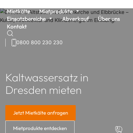
Weiter
Mietkälte
Mietprodukte
zum
Einsatzbereiche
Abverkauf
Über uns
Inhalt
Kontakt
0800 800 230 230
Suchen
nach:
Kaltwassersatz in
Dresden mieten
Jetzt Mietkälte anfragen
Mietprodukte entdecken